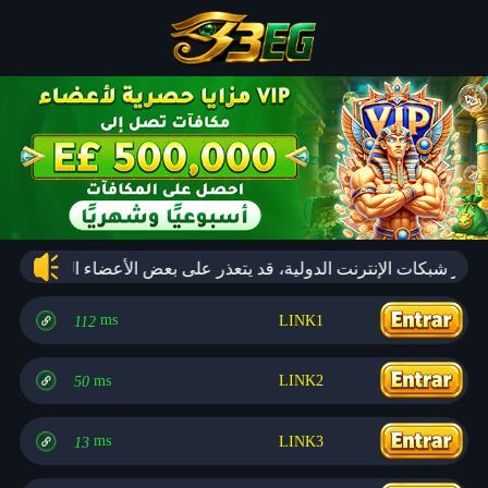
ms
LINK1
112
ms
LINK2
50
ms
LINK3
13